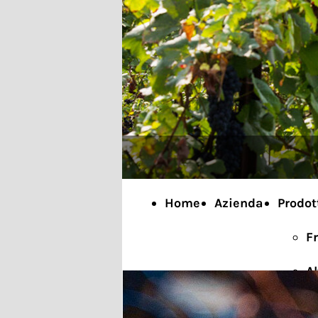
Home
Azienda
Prodot
F
Al